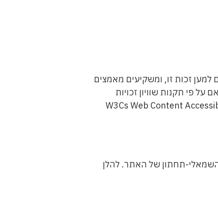
ם למען זכות זו, ומשקיעים מאמצים
ל פי תקנות שוויון זכויות
לות (התאמות נגישות לשירות), המלצות התקן הישראלי (ת"י 5568) ולתקן W3Cs Web Content Accessibility
 השמאלי-תחתון של האתר. להלן