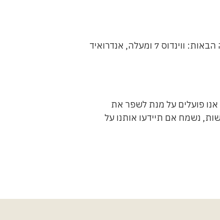
ניווט באתר יכול להיעשות באמצעות המקלדת ללא שימוש בעכבר. האתר תומך במערכות הפעלה הבאות: ווינדוס 7 ומעלה, אנדרואיד
 אנו פועלים על מנת לשפר את
ות, נשמח אם תיידעו אותנו על